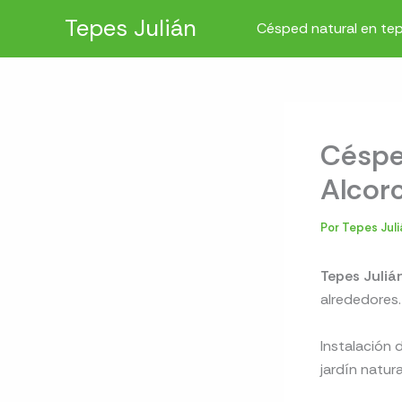
Ir
Tepes Julián
Césped natural en te
al
contenido
Césped
Alcor
Por
Tepes Jul
Tepes Julián
alrededores.
Instalación 
jardín natur