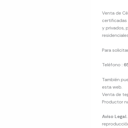
Venta de Cé
certificada
y privados, 
residenciale
Para solicit
Teléfono :
6
También pued
esta web.
Venta de tep
Productor na
Aviso Legal
reproducción