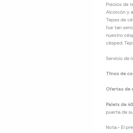
Precios de t
Alcorcón y a
Tepes de cés
fue tan senc
nuestro césp
césped. Tepe
Servicio de r
Tfnos de co
Ofertas de 
Palets de 
puerta de su 
Nota.- El pr