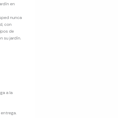
ardín en
césped nunca
ed, con
tipos de
n su jardín.
ga a la
 entrega.