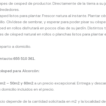
epes de cesped de productor. Directamente de la tierra a su j
lrededores.
ped listos para plantar. Frescor natura al instante. Plantar 
illo. Olvídese de sembrar, y esperar para poder pisar su césp
ed en rollos disfrutará en pocos días de su jardín. Distintos 
s de césped natural en rollos o planchas listos para plantar e
eparto a domicilio.
ntacto:655 510 361.
césped para Alcorcón:
40m2 – 50m2 y 60m2
a un precio excepcional. Entrega y descar
domicilio incluidos en el precio.
ecio depende de la cantidad solicitada en m2 y la localidad de