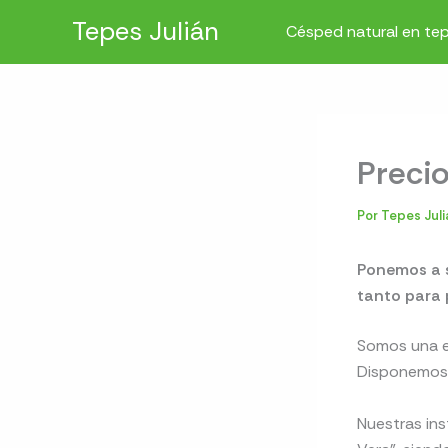
Ir
Tepes Julián
Césped natural en te
al
contenido
Preci
Por
Tepes Jul
Ponemos a s
tanto para 
Somos una em
Disponemos
Nuestras ins