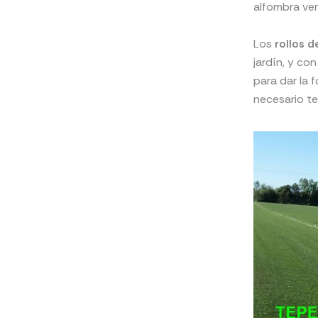
alfombra ver
Los
rollos d
jardín, y co
para dar la 
necesario te