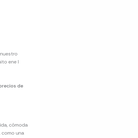
 nuestro
ito ene l
precios de
pida, cómoda
rá como una