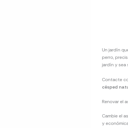
Un jardín qu
perro, preci
jardín y sea
Contacte c
césped nat
Renovar el a
Cambie el as
y económica 