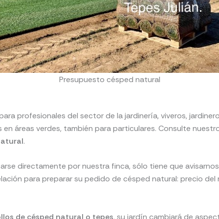
Presupuesto césped natural
ara profesionales del sector de la jardinería, viveros, jardiner
s en áreas verdes, también para particulares. Consulte nuest
atural
.
arse directamente por nuestra finca, sólo tiene que avisarno
lación para preparar su pedido de césped natural: precio del r
ollos de césped natural o tepes
, su jardín cambiará de aspec