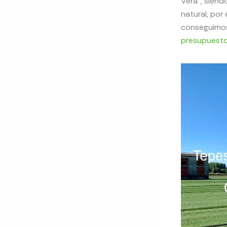
Vera”, siend
natural, por
conseguimos 
presupuest