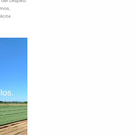
o del césped
amos,
icite