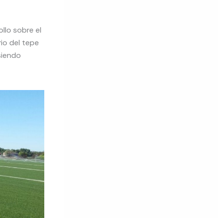
llo sobre el
rio del tepe
 siendo