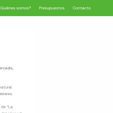
¿Quiénes somos?
Presupuestos
Contacto
ercado,
atural.
leares.
 de “La