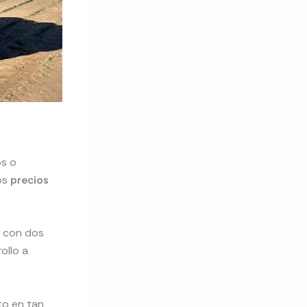
os o
ros
precios
s con dos
ollo a
to en tan