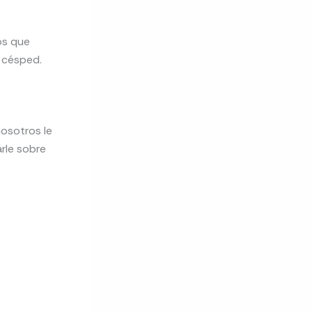
os que
l césped.
osotros le
rle sobre