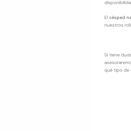
disponibilid
El
césped na
nuestros rol
Si tiene dud
asesoraremo
qué tipo de 