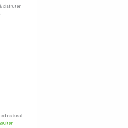
á disfrutar
.
ped natural
sultar