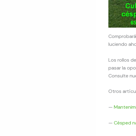
Comprobará 
luciendo aho
Los rollos d
pasar la opo
Consulte nu
Otros artícu
—
Mantenimi
—
Césped na