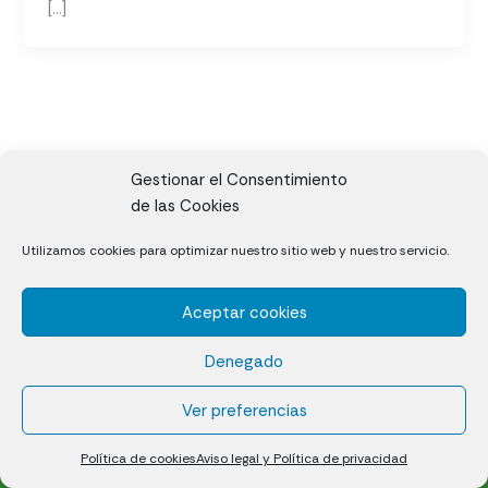
[…]
Gestionar el Consentimiento
de las Cookies
CL, Rda. de la Solana, S/N, 10697 Valdeíñigos de Tiétar,
Utilizamos cookies para optimizar nuestro sitio web y nuestro servicio.
Cáceres
Aceptar cookies
Césped natural en tepes
Denegado
Política de cookies (UE)
Aviso legal y Política de privacidad
Ver preferencias
¿Quiénes somos?
Contacto
Política de cookies
Aviso legal y Política de privacidad