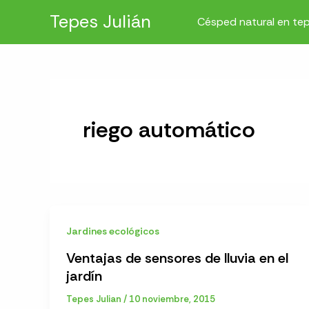
Ir
Tepes Julián
Césped natural en te
al
contenido
riego automático
Jardines ecológicos
Ventajas de sensores de lluvia en el
jardín
Tepes Julian
/
10 noviembre, 2015