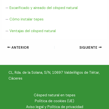
—
Escarificado y aireado del césped natural
—
Cómo instalar tepes
—
Ventajas del césped natural
ANTERIOR
SIGUIENTE
CL, Rda. de la Solana, S/N, 10697 Valdeíñigos de Tiétar,
Cáceres
Césped natural en tepes
Política de cookies (UE)
Aviso legal y Política de privacidad