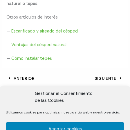
natural o tepes
.
Otros artículos de interés:
—
Escarificado y aireado del césped
—
Ventajas del césped natural
—
Cómo instalar tepes
ANTERIOR
SIGUIENTE
Gestionar el Consentimiento
de las Cookies
CL, Rda. de la Solana, S/N, 10697 Valdeíñigos de Tiétar,
Utilizamos cookies para optimizar nuestro sitio web y nuestro servicio.
Cáceres
Aceptar cookies