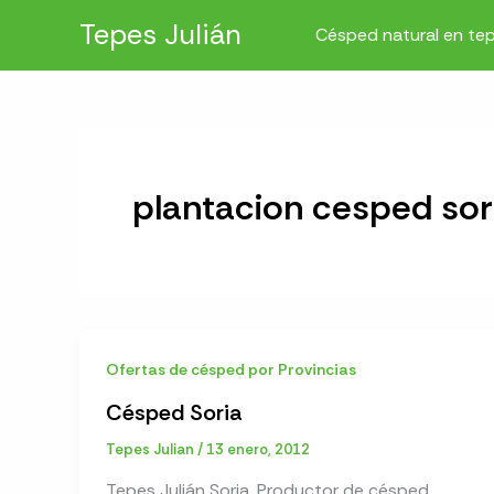
Ir
Tepes Julián
Césped natural en te
al
contenido
plantacion cesped sor
Ofertas de césped por Provincias
Césped Soria
Tepes Julian
/
13 enero, 2012
Tepes Julián Soria. Productor de césped