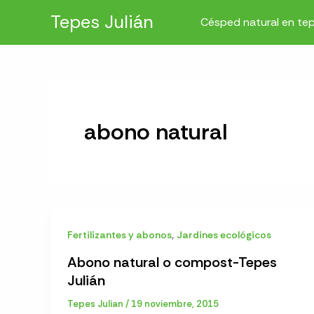
Ir
Tepes Julián
Césped natural en te
al
contenido
abono natural
,
Fertilizantes y abonos
Jardines ecológicos
Abono natural o compost-Tepes
Julián
Tepes Julian
/
19 noviembre, 2015