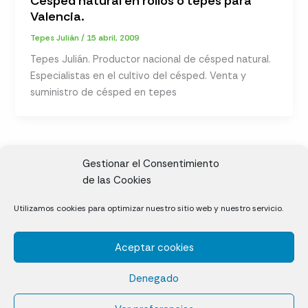
Césped natural en rollos o tepes para
Valencia.
Tepes Julián
/
15 abril, 2009
Tepes Julián. Productor nacional de césped natural.
Especialistas en el cultivo del césped. Venta y
suministro de césped en tepes
Gestionar el Consentimiento
de las Cookies
CL, Rda. de la Solana, S/N, 10697 Valdeíñigos de Tiétar,
Utilizamos cookies para optimizar nuestro sitio web y nuestro servicio.
Cáceres
Aceptar cookies
Césped natural en tepes
Denegado
Política de cookies (UE)
Aviso legal y Política de privacidad