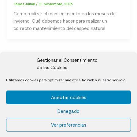
Tepes Julian
/
11 noviembre, 2015
Cómo realizar el mantenimiento en los meses de
invierno. Qué debemos hacer para realizar un
correcto mantenimiento del césped natural
Gestionar el Consentimiento
de las Cookies
CL, Rda. de la Solana, S/N, 10697 Valdeíñigos de Tiétar,
Utilizamos cookies para optimizar nuestro sitio web y nuestro servicio.
Cáceres
Aceptar cookies
Césped natural en tepes
Denegado
Política de cookies (UE)
Aviso legal y Política de privacidad
Ver preferencias
¿Quiénes somos?
Contacto